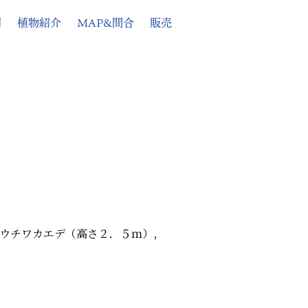
例
植物紹介
MAP&問合
販売
ウチワカエデ（高さ２．５ｍ），