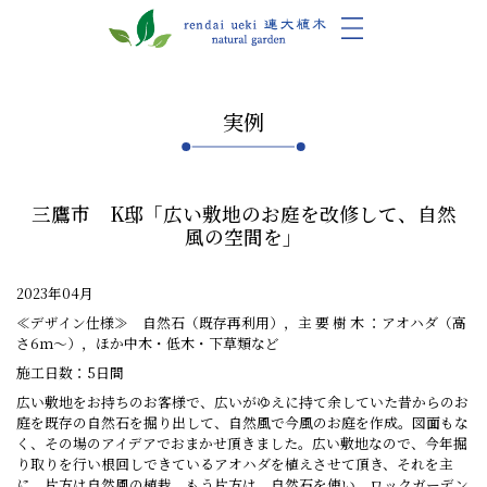
実例
三鷹市 K邸「広い敷地のお庭を改修して、自然
風の空間を」
2023年04月
≪デザイン仕様≫ 自然石（既存再利用），主 要 樹 木 ：アオハダ（高
さ6ｍ～），ほか中木・低木・下草類など
施工日数：5日間
広い敷地をお持ちのお客様で、広いがゆえに持て余していた昔からのお
庭を既存の自然石を掘り出して、自然風で今風のお庭を作成。図面もな
く、その場のアイデアでおまかせ頂きました。広い敷地なので、今年掘
り取りを行い根回しできているアオハダを植えさせて頂き、それを主
に、片方は自然風の植栽。もう片方は、自然石を使い、ロックガーデン